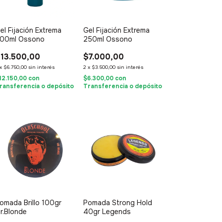
el Fijación Extrema
Gel Fijación Extrema
00ml Ossono
250ml Ossono
13.500,00
$7.000,00
x
$6.750,00
sin interés
2
x
$3.500,00
sin interés
12.150,00
con
$6.300,00
con
ransferencia o depósito
Transferencia o depósito
omada Brillo 100gr
Pomada Strong Hold
r.Blonde
40gr Legends