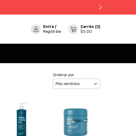
Entrá
/
Carrito
(
0
)
Registráte
$0,00
Ordenar por