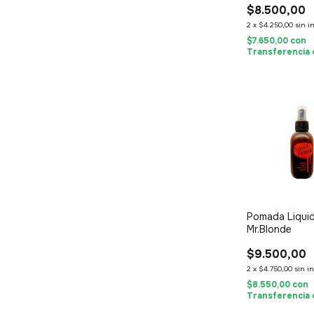
$8.500,00
2
x
$4.250,00
sin i
$7.650,00
con
Transferencia 
Pomada Liqui
Mr.Blonde
$9.500,00
2
x
$4.750,00
sin i
$8.550,00
con
Transferencia 