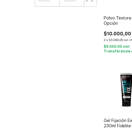
Polvo Textura
Opción
$10.000,00
2
x
$5.000,00
sin i
$9.000,00
con
Transferencia 
Gel Fijación E
230ml Fidelite