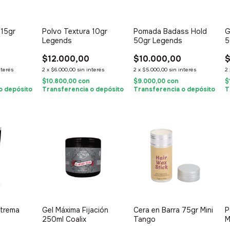
 15gr
Polvo Textura 10gr
Pomada Badass Hold
G
Legends
50gr Legends
5
$12.000,00
$10.000,00
$
nterés
2
x
$6.000,00
sin interés
2
x
$5.000,00
sin interés
2
$10.800,00
con
$9.000,00
con
$
o depósito
Transferencia o depósito
Transferencia o depósito
T
xtrema
Gel Máxima Fijación
Cera en Barra 75gr Mini
P
250ml Coalix
Tango
M