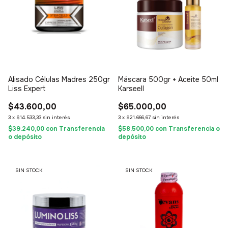
Alisado Células Madres 250gr
Máscara 500gr + Aceite 50ml
Liss Expert
Karseell
$43.600,00
$65.000,00
3
x
$14.533,33
sin interés
3
x
$21.666,67
sin interés
$39.240,00
con
Transferencia
$58.500,00
con
Transferencia o
o depósito
depósito
SIN STOCK
SIN STOCK