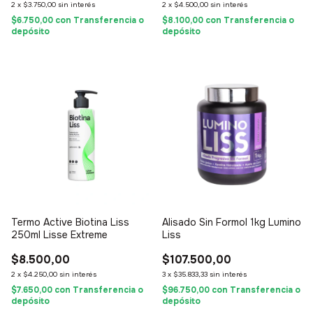
2
x
$3.750,00
sin interés
2
x
$4.500,00
sin interés
$6.750,00
con
Transferencia o
$8.100,00
con
Transferencia o
depósito
depósito
Termo Active Biotina Liss
Alisado Sin Formol 1kg Lumino
250ml Lisse Extreme
Liss
$8.500,00
$107.500,00
2
x
$4.250,00
sin interés
3
x
$35.833,33
sin interés
$7.650,00
con
Transferencia o
$96.750,00
con
Transferencia o
depósito
depósito