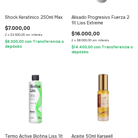
Shock Keratinico 250ml Max
Alisado Progresivo Fuerza 2
1lt Liss Extreme
$7.000,00
$16.000,00
2
x
$3.500,00
sin interés
2
x
$8.000,00
sin interés
$6.300,00
con
Transferencia o
depósito
$14.400,00
con
Transferencia o
depósito
Termo Active Biotina Liss 1lt
Aceite 50ml Karseell