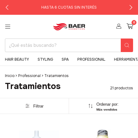
HASTA 6 CUOTAS SIN INTERÉS
0
HAIR BEAUTY
STYLING
SPA
PROFESSIONAL
HERRAMIENT
Inicio
>
Professional
>
Tratamientos
Tratamientos
21 productos
Ordenar por:
Filtrar
Más vendidos