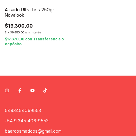
Alisado Ultra Liss 250gr
Novalook
$19.300,00
2
x
$9.650,00
sin interés
$17.370,00
con
Transferencia o
depósito
5493454069553
+54 9 345 406-9553
baercosmeticos@gmail.com