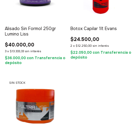
Alisado Sin Formol 250gr
Botox Capilar 1lt Evans
Lumino Liss
$24.500,00
$40.000,00
2
x
$12.250,00
sin interés
3
x
$13.333,33
sin interés
$22.050,00
con
Transferencia o
depósito
$36.000,00
con
Transferencia o
depósito
SIN STOCK