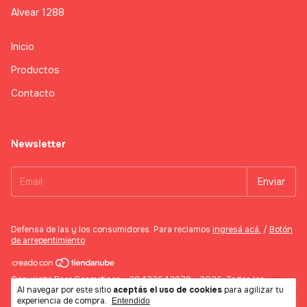
Alvear 1288
Inicio
Productos
Contacto
Newsletter
Defensa de las y los consumidores. Para reclamos
ingresá acá.
/
Botón
de arrepentimiento
Copyright Baer Cosmeticos - 20422642979 - 2026. Todos los
Al navegar por este sitio
aceptás el uso de cookies
para agilizar tu
derechos reservados.
experiencia de compra.
Entendido