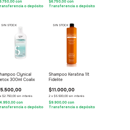
6.750,00
con
$6.750,00
con
ransferencia o depósito
Transferencia o depósito
SIN STOCK
SIN STOCK
hampoo Clynical
Shampoo Keratina 1lt
etox 300ml Coalix
Fidelite
5.500,00
$11.000,00
x
$2.750,00
sin interés
2
x
$5.500,00
sin interés
4.950,00
con
$9.900,00
con
ransferencia o depósito
Transferencia o depósito