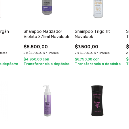
Argán
Shampoo Matizador
Shampoo Trigo 1lt
S
Violeta 375ml Novalook
Novalook
T
$5.500,00
$7.500,00
$
nterés
2
x
$2.750,00
sin interés
2
x
$3.750,00
sin interés
2
$4.950,00
con
$6.750,00
con
$
o depósito
Transferencia o depósito
Transferencia o depósito
T