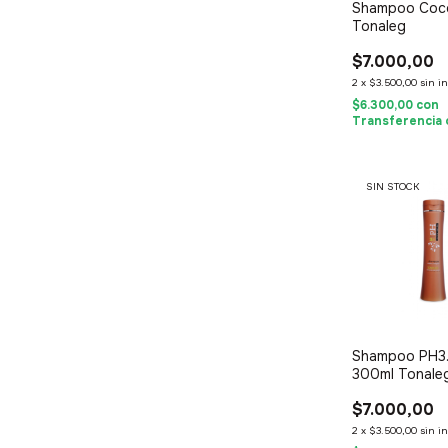
Shampoo Coc
Tonaleg
$7.000,00
2
x
$3.500,00
sin i
$6.300,00
con
Transferencia 
SIN STOCK
Shampoo PH3.
300ml Tonale
$7.000,00
2
x
$3.500,00
sin i