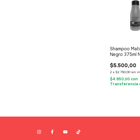
Shampoo Mati
Negro 375ml 
$5.500,00
2
x
$2.750,00
sin i
$4.950,00
con
Transferencia 