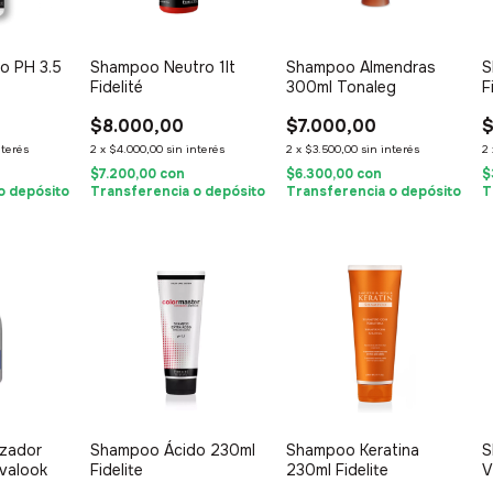
o PH 3.5
Shampoo Neutro 1lt
Shampoo Almendras
S
Fidelité
300ml Tonaleg
F
$8.000,00
$7.000,00
$
nterés
2
x
$4.000,00
sin interés
2
x
$3.500,00
sin interés
2
$7.200,00
con
$6.300,00
con
$
o depósito
Transferencia o depósito
Transferencia o depósito
T
zador
Shampoo Ácido 230ml
Shampoo Keratina
S
valook
Fidelite
230ml Fidelite
V