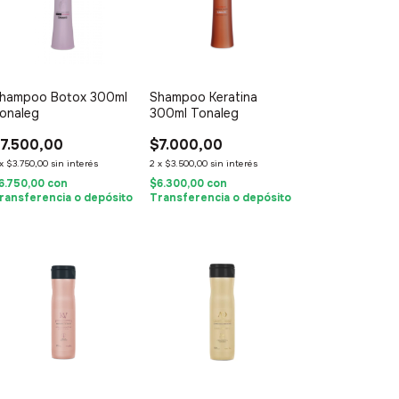
hampoo Botox 300ml
Shampoo Keratina
onaleg
300ml Tonaleg
7.500,00
$7.000,00
x
$3.750,00
sin interés
2
x
$3.500,00
sin interés
6.750,00
con
$6.300,00
con
ransferencia o depósito
Transferencia o depósito