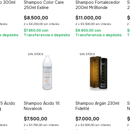
o 300ml
Shampoo Color Care
Shampoo Fortalecedor
S
250ml Exiline
200ml Mr.Blonde
2
$8.500,00
$11.000,00
$
nterés
2
x
$4.250,00
sin interés
2
x
$5.500,00
sin interés
2
$7.650,00
con
$9.900,00
con
$
o depósito
Transferencia o depósito
Transferencia o depósito
T
SIN STOCK
SIN STOCK
5 Ácido
Shampoo Ácido 1lt
Shampoo Argán 230ml
S
g
Novalook
Fidelité
N
$7.500,00
$7.000,00
$
nterés
2
x
$3.750,00
sin interés
2
x
$3.500,00
sin interés
2