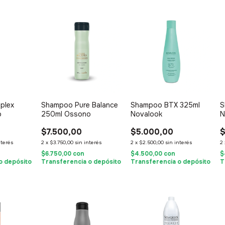
plex
Shampoo Pure Balance
Shampoo BTX 325ml
S
o
250ml Ossono
Novalook
N
$7.500,00
$5.000,00
$
nterés
2
x
$3.750,00
sin interés
2
x
$2.500,00
sin interés
2
$6.750,00
con
$4.500,00
con
$
o depósito
Transferencia o depósito
Transferencia o depósito
T