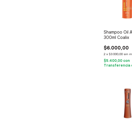
Shampoo Oil 
300ml Coalix
$6.000,00
2
x
$3.000,00
sin i
$5.400,00
con
Transferencia 