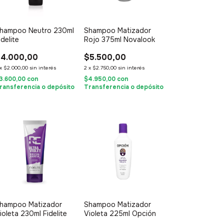
hampoo Neutro 230ml
Shampoo Matizador
idelite
Rojo 375ml Novalook
4.000,00
$5.500,00
x
$2.000,00
sin interés
2
x
$2.750,00
sin interés
3.600,00
con
$4.950,00
con
ransferencia o depósito
Transferencia o depósito
hampoo Matizador
Shampoo Matizador
ioleta 230ml Fidelite
Violeta 225ml Opción