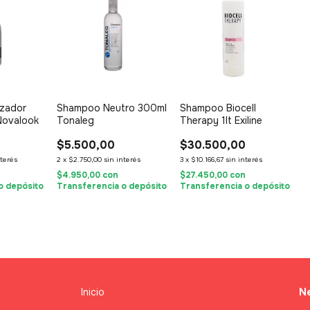
zador
Shampoo Neutro 300ml
Shampoo Biocell
Novalook
Tonaleg
Therapy 1lt Exiline
$5.500,00
$30.500,00
nterés
2
x
$2.750,00
sin interés
3
x
$10.166,67
sin interés
$4.950,00
con
$27.450,00
con
o depósito
Transferencia o depósito
Transferencia o depósito
Inicio
Ne