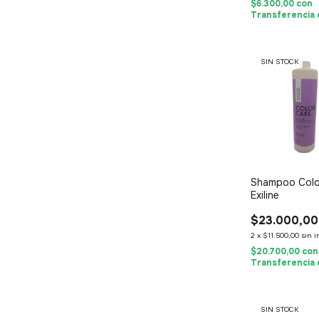
$6.300,00
con
Transferencia 
SIN STOCK
Shampoo Color
Exiline
$23.000,00
2
x
$11.500,00
sin i
$20.700,00
con
Transferencia 
SIN STOCK