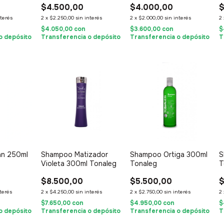
$4.500,00
$4.000,00
$
nterés
2
x
$2.250,00
sin interés
2
x
$2.000,00
sin interés
2
$4.050,00
con
$3.600,00
con
$
o depósito
Transferencia o depósito
Transferencia o depósito
T
án 250ml
Shampoo Matizador
Shampoo Ortiga 300ml
S
Violeta 300ml Tonaleg
Tonaleg
T
$8.500,00
$5.500,00
$
nterés
2
x
$4.250,00
sin interés
2
x
$2.750,00
sin interés
2
$7.650,00
con
$4.950,00
con
$
o depósito
Transferencia o depósito
Transferencia o depósito
T