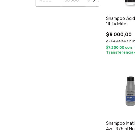
Shampoo Ácid
1lt Fidelité
$8.000,00
2
x
$4.000,00
sin i
$7.200,00
con
Transferencia 
Shampoo Mati
Azul 375ml No