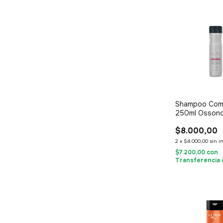
Shampoo Com
250ml Osson
$8.000,00
2
x
$4.000,00
sin i
$7.200,00
con
Transferencia 