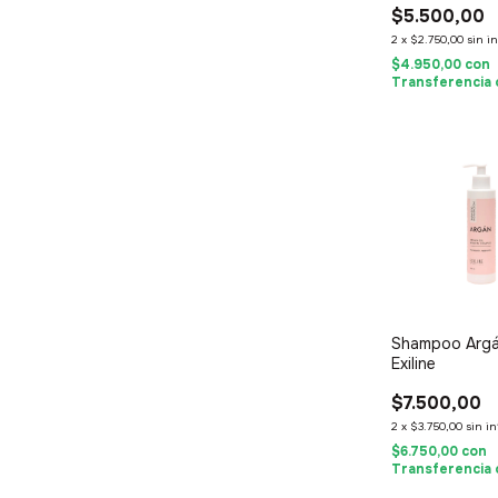
$5.500,00
2
x
$2.750,00
sin i
$4.950,00
con
Transferencia 
Shampoo Arg
Exiline
$7.500,00
2
x
$3.750,00
sin i
$6.750,00
con
Transferencia 