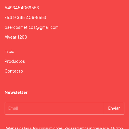
5493454069553
+54 9 345 406-9553
baercosmeticos@gmail.com
Alvear 1288
Inicio
Productos
Contacto
Newsletter
Defensa de las y los consumidores. Para reclamos
ingresá acá.
/
Botón